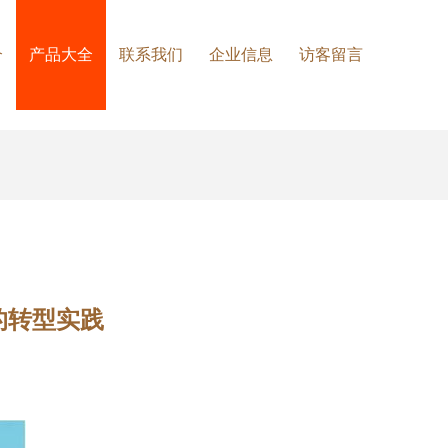
介
产品大全
联系我们
企业信息
访客留言
的转型实践