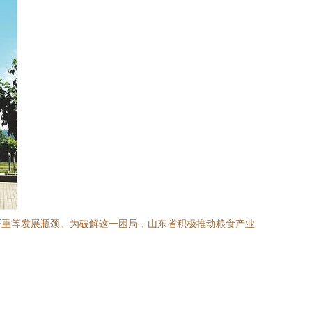
严重等发展瓶颈。为破解这一困局，山东省积极推动粮食产业