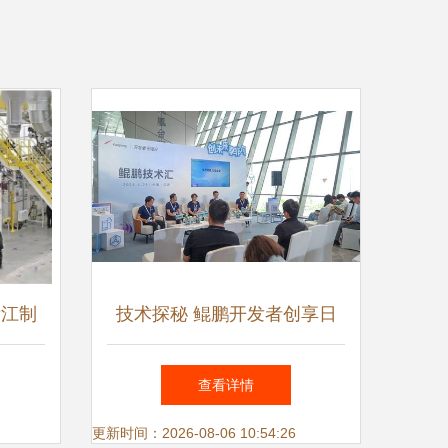
浙江制
技术探秘 鲲鹏开发者创享日
路径
技术大咖深度解读鲲鹏原生开
查看详情
发
更新时间：2026-08-06 10:54:26