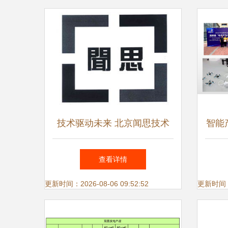
技术驱动未来 北京闻思技术
智能
开发公司的创新之路
查看详情
更新时间：2026-08-06 09:52:52
更新时间：20