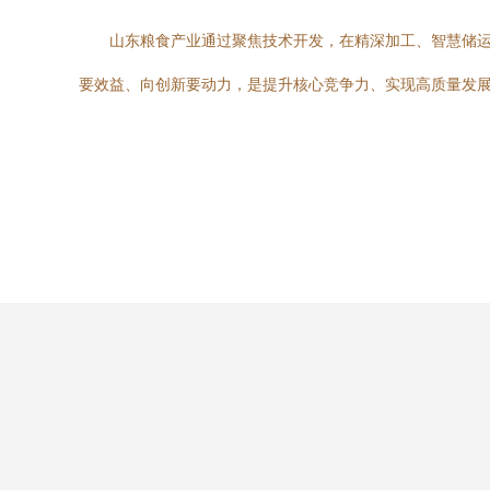
山东粮食产业通过聚焦技术开发，在精深加工、智慧储
要效益、向创新要动力，是提升核心竞争力、实现高质量发