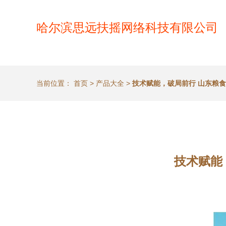
哈尔滨思远扶摇网络科技有限公司
当前位置：
首页
>
产品大全
>
技术赋能，破局前行 山东粮
技术赋能