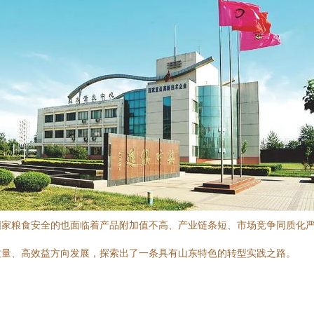
国家粮食安全的也面临着产品附加值不高、产业链条短、市场竞争同质化
质量、高效益方向发展，探索出了一条具有山东特色的转型实践之路。