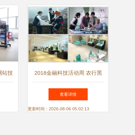
网站技
2018金融科技活动周 农行黑
科技全解析
查看详情
更新时间：2026-08-06 05:02:13